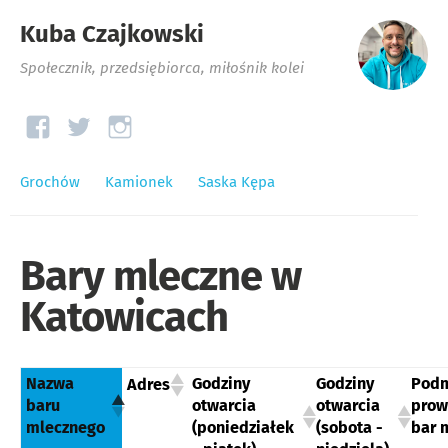
Kuba Czajkowski
Społecznik, przedsiębiorca, miłośnik kolei
Grochów
Kamionek
Saska Kępa
Bary mleczne w
Katowicach
Nazwa
Godziny
Godziny
Podm
Adres
baru
otwarcia
otwarcia
prow
mlecznego
(poniedziałek
(sobota -
bar 