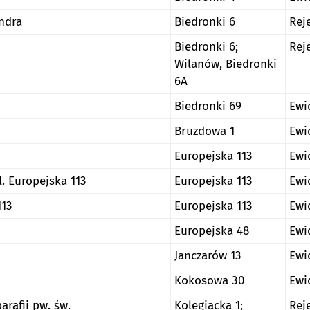
andra
Biedronki 6
Rej
Biedronki 6;
Rej
Wilanów, Biedronki
6A
Biedronki 69
Ewi
Bruzdowa 1
Ewi
Europejska 113
Ewi
. Europejska 113
Europejska 113
Ewi
113
Europejska 113
Ewi
Europejska 48
Ewi
Janczarów 13
Ewi
Kokosowa 30
Ewi
arafii pw. św.
Kolegiacka 1;
Rej