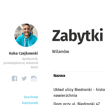
Zabytki
Wilanów
Kuba Czajkowski
Społecznik,
przedsiębiorca, miłośnik
kolei
Nazwa
Układ ulicy Biedronki - hist
nawierzchnia
Grochów
Kamionek
Dom przy ul. Biedronki 47