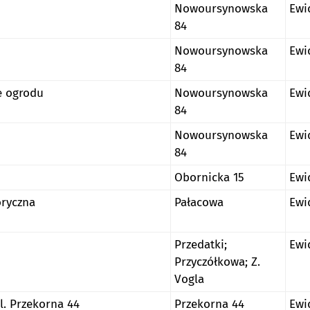
Nowoursynowska
Ewi
84
Nowoursynowska
Ewi
84
e ogrodu
Nowoursynowska
Ewi
84
Nowoursynowska
Ewi
84
Obornicka 15
Ewi
oryczna
Pałacowa
Ewi
Przedatki;
Ewi
Przyczółkowa; Z.
Vogla
l. Przekorna 44
Przekorna 44
Ewi