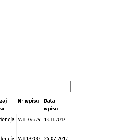
zaj
Nr wpisu
Data
su
wpisu
dencja
WIL34629
13.11.2017
dencja
WIL18200
24.07.2012