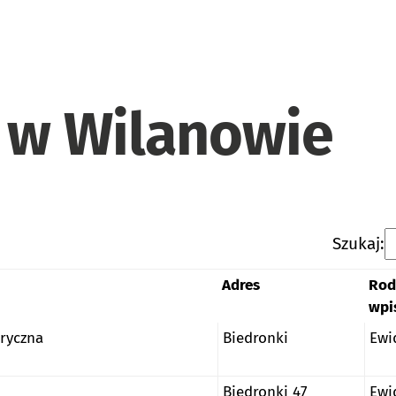
 w Wilanowie
Szukaj:
Adres
Rod
wpi
oryczna
Biedronki
Ewi
Biedronki 47
Ewi