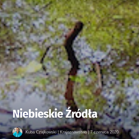
Niebieskie Źródła
Kuba Czajkowski
|
Krajoznawstwo
|
7 czerwca 2020